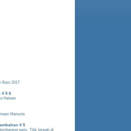
n Baru 2017
 4 5 6
ara Haiwan
rnaan Manusia
Tambahan 4 5
embereng garis: Titik tengah di