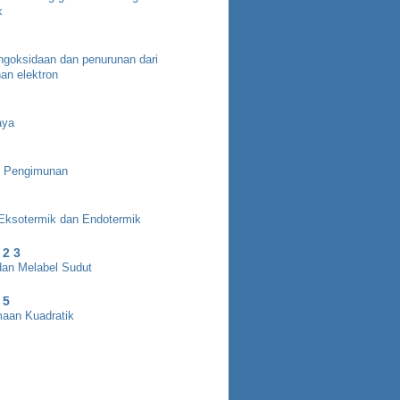
k
ngoksidaan dan penurunan dari
an elektron
aya
 Pengimunan
Eksotermik dan Endotermik
 2 3
an Melabel Sudut
 5
aan Kuadratik