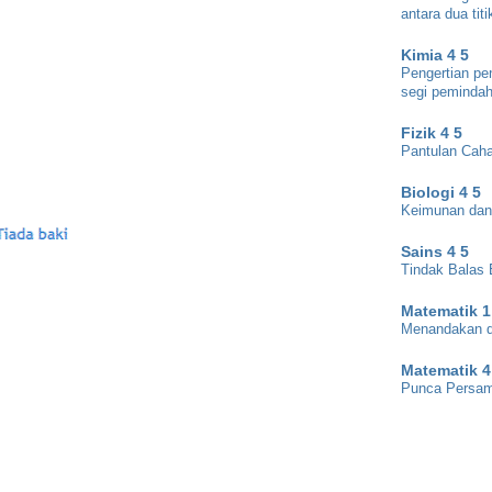
antara dua titi
Kimia 4 5
Pengertian pe
segi pemindah
Fizik 4 5
Pantulan Cah
Biologi 4 5
Keimunan dan
Sains 4 5
Tindak Balas 
Matematik 1
Menandakan d
Matematik 4
Punca Persam