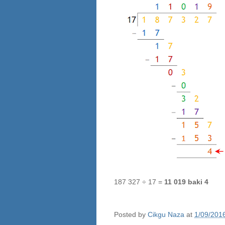
187 327 ÷ 17 =
11 019 baki 4
Posted by
Cikgu Naza
at
1/09/201