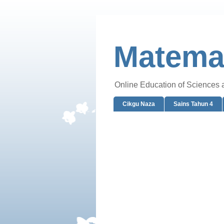
Matemat
Online Education of Sciences
Cikgu Naza
Sains Tahun 4