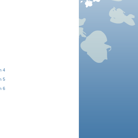
n 4
n 5
n 6