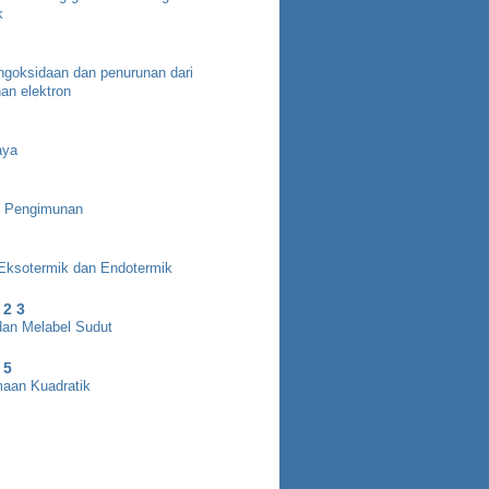
k
ngoksidaan dan penurunan dari
an elektron
aya
 Pengimunan
Eksotermik dan Endotermik
 2 3
an Melabel Sudut
 5
aan Kuadratik