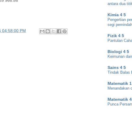
89 966.86
antara dua titi
Kimia 4 5
Pengertian pe
segi pemindah
6 04:58:00 PM
Fizik 4 5
Pantulan Cah
Biologi 4 5
Keimunan dan
Sains 4 5
Tindak Balas 
Matematik 1
Menandakan d
Matematik 4
Punca Persam