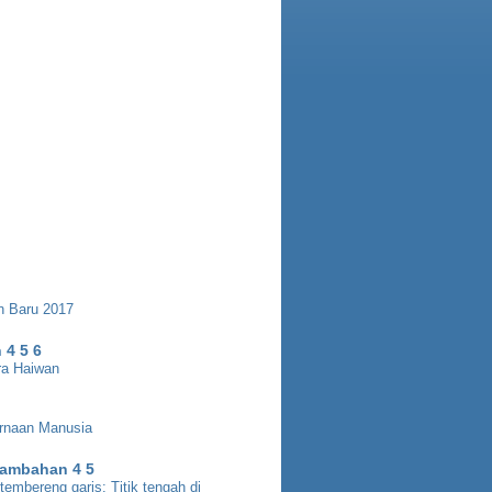
n Baru 2017
 4 5 6
ara Haiwan
rnaan Manusia
Tambahan 4 5
embereng garis: Titik tengah di