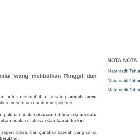
NOTA-NOTA
Matematik Tahu
ilai wang melibatkan Ringgit dan
Matematik Tahu
Matematik Tahu
kan untuk menambah nilai wang
adalah sama
alam menambah nombor perpuluhan.
 perpuluhan adalah
disusun / diletak dalam satu
bahan
adalah dilakukan
dari kanan ke kiri
.
 seperti biasa, dan gunakan kaedah yang sama
berulang.