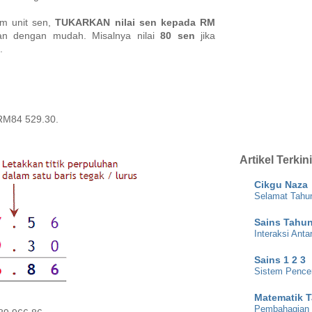
am unit sen,
TUKARKAN nilai sen kepada RM
kan dengan mudah. Misalnya nilai
80 sen
jika
.
 RM84 529.30.
Artikel Terkini
Cikgu Naza
Selamat Tahu
Sains Tahun
Interaksi Ant
Sains 1 2 3
Sistem Pence
Matematik 
Pembahagian t