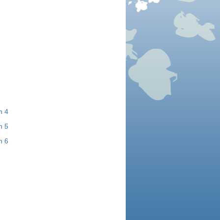
n 4
n 5
n 6