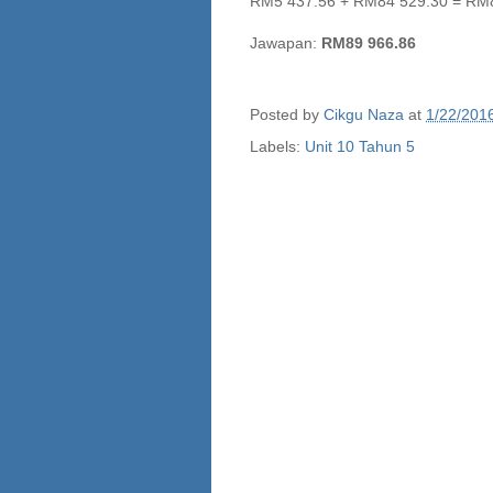
RM5 437.56 + RM84 529.30 = RM
Jawapan:
RM89 966.86
Posted by
Cikgu Naza
at
1/22/201
Labels:
Unit 10 Tahun 5