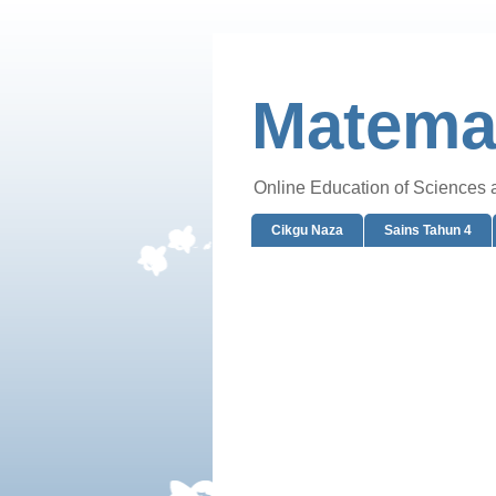
Matemat
Online Education of Sciences
Cikgu Naza
Sains Tahun 4